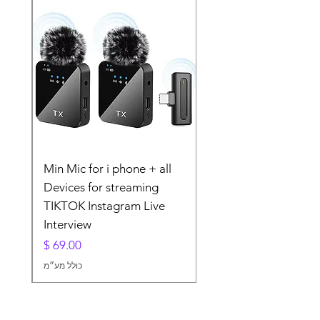
lier
Min Mic for i phone + all
For
Devices for streaming
TIKTOK Instagram Live
Interview
מחיר
כולל מע״מ