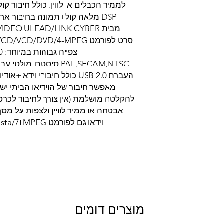
DSP מלאה קול+תמונה בחיבור א
צפ
להקלטה מושלמת (אין צורך לחיבור לכרט
אבטחה או ממיר לוויין ולצפות על מ
וידאו גם לפורמט MPEG וVCD Windows XP/Vista/7 -ב תמיכה
מוצרים דומים