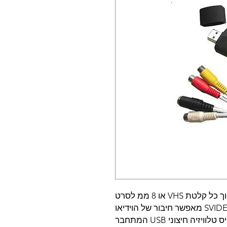
DVD הדרך הכי קלה להפוך כל קלטת VHS או 8 ממ לסרט
AVI/VCD/DVD ייחודי - חיבור RCA או SVIDEO מאפשר חיבור של הוידיאו
הביתי ישירות לממיר. משמש גם ככרטיס טלוויזיה חיצוני USB המתחבר