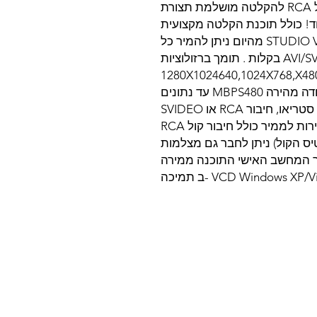
לממיר הכבלים או לווין. כולל חיבור קול RCA להקלטה מושלמת תצורת
חד! כולל תוכנת הקלטה מקצועית
מבית STUDIO VIDEO ULEAD/LINK CYBER מהיום ניתן להמיר כל
סרט לפורמט AVI/SVCD/VCD/DVD/4-MPEG בקלות . תומך ברזולוציות
ייה גבוהות במיוחד: 1280X1024640,1024X768,X480
PAL,SECAM,NTSC סיסטם-מולטי עבודה מהירה MBPS480 עד נתונים
העברת USB 2.0 כולל חיבורי וידאו+אודיו סטריאו, חיבור RCA או SVIDEO
מאפשר חיבור של הוידיאו הביתי ישירות לממיר כולל חיבור קול RCA
יס הקול) ניתן לחבר גם מצלמות
סך המחשב האישי התוכנה ממירה