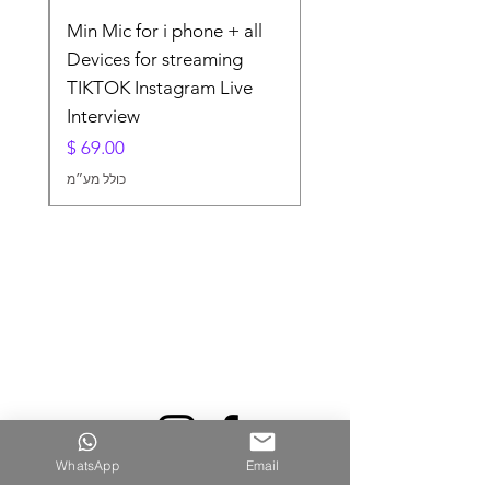
lier
Min Mic for i phone + all
For
Devices for streaming
TIKTOK Instagram Live
Interview
מחיר
כולל מע״מ
WhatsApp
Email